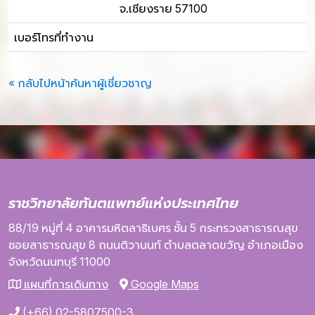
จ.เชียงราย 57100
เบอร์โทรที่ทำงาน
« กลับไปหน้าค้นหาผู้เชี่ยวชาญ
ราชวิทยาลัยทันตแพทย์แห่งประเทศไทย
88/19 หมู่ที่ 4
อาคารมหิตลาธิเบศร
ชั้น 5
กระทรวงสาธารณสุข
ซอยสาธารณสุข 8
ถนนติวานนท์
ตำบลตลาดขวัญ
อำเภอเมือง
จังหวัดนนทบุรี
11000
แผนที่การเดินทาง
Google Maps
(+66) 02-5807500-3