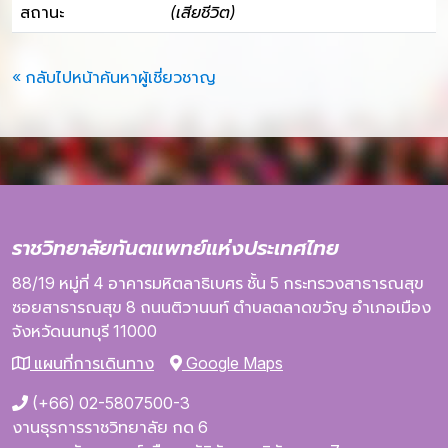
สถานะ
(เสียชีวิต)
« กลับไปหน้าค้นหาผู้เชี่ยวชาญ
ราชวิทยาลัยทันตแพทย์แห่งประเทศไทย
88/19 หมู่ที่ 4
อาคารมหิตลาธิเบศร
ชั้น 5
กระทรวงสาธารณสุข
ซอยสาธารณสุข 8
ถนนติวานนท์
ตำบลตลาดขวัญ
อำเภอเมือง
จังหวัดนนทบุรี
11000
แผนที่การเดินทาง
Google Maps
(+66) 02-5807500-3
งานธุรการราชวิทยาลัย กด 6