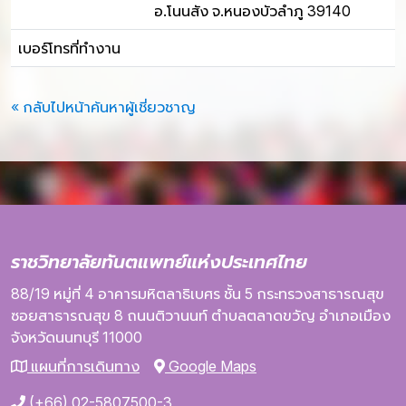
อ.โนนสัง จ.หนองบัวลำภู 39140
เบอร์โทรที่ทำงาน
« กลับไปหน้าค้นหาผู้เชี่ยวชาญ
ราชวิทยาลัยทันตแพทย์แห่งประเทศไทย
88/19 หมู่ที่ 4
อาคารมหิตลาธิเบศร
ชั้น 5
กระทรวงสาธารณสุข
ซอยสาธารณสุข 8
ถนนติวานนท์
ตำบลตลาดขวัญ
อำเภอเมือง
จังหวัดนนทบุรี
11000
แผนที่การเดินทาง
Google Maps
(+66) 02-5807500-3