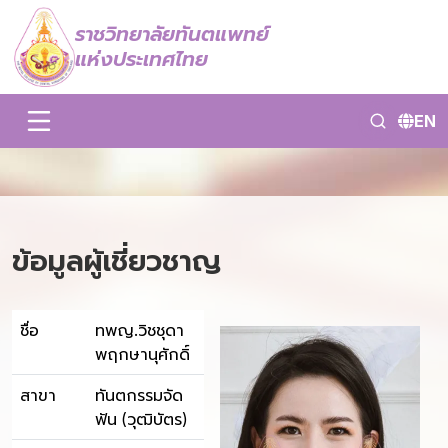
ราชวิทยาลัยทันตแพทย์
แห่งประเทศไทย
EN
ข้อมูลผู้เชี่ยวชาญ
ชื่อ
ทพญ.วิชชุดา
พฤกษานุศักดิ์
สาขา
ทันตกรรมจัด
ฟัน (วุฒิบัตร)