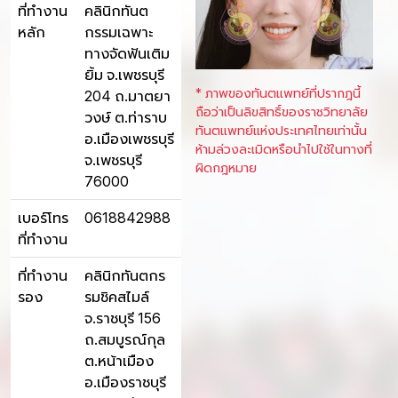
ที่ทำงาน
คลินิกทันต
หลัก
กรรมเฉพาะ
ทางจัดฟันเติม
ยิ้ม จ.เพชรบุรี
* ภาพของทันตแพทย์ที่ปรากฎนี้
204 ถ.มาตยา
ถือว่าเป็นลิขสิทธิ์ของราชวิทยาลัย
วงษ์ ต.ท่าราบ
ทันตแพทย์แห่งประเทศไทยเท่านั้น
อ.เมืองเพชรบุรี
ห้ามล่วงละเมิดหรือนำไปใช้ในทางที่
จ.เพชรบุรี
ผิดกฎหมาย
76000
เบอร์โทร
0618842988
ที่ทำงาน
ที่ทำงาน
คลินิกทันตกร
รอง
รมชิคสไมล์
จ.ราชบุรี 156
ถ.สมบูรณ์กุล
ต.หน้าเมือง
อ.เมืองราชบุรี