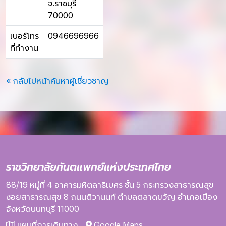
จ.ราชบุรี
70000
เบอร์โทร
0946696966
ที่ทำงาน
« กลับไปหน้าค้นหาผู้เชี่ยวชาญ
ราชวิทยาลัยทันตแพทย์แห่งประเทศไทย
88/19 หมู่ที่ 4
อาคารมหิตลาธิเบศร
ชั้น 5
กระทรวงสาธารณสุข
ซอยสาธารณสุข 8
ถนนติวานนท์
ตำบลตลาดขวัญ
อำเภอเมือง
จังหวัดนนทบุรี
11000
แผนที่การเดินทาง
Google Maps