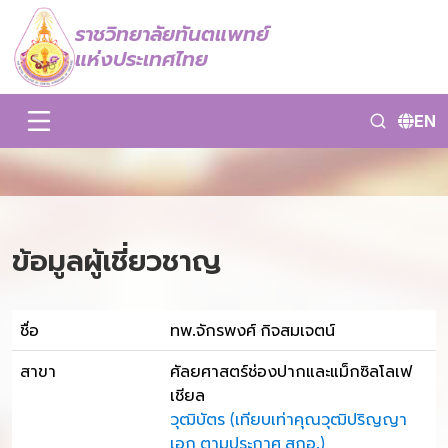
ราชวิทยาลัยทันตแพทย์
แห่งประเทศไทย
EN
ข้อมูลผู้เชี่ยวชาญ
ชื่อ
ทพ.จักรพงศ์ กิจสมเจตน์
สาขา
ศัลยศาสตร์ช่องปากและแม็กซิลโลเฟ
เชียล
วุฒิบัตร (เทียบเท่าคุณวุฒิปริญญา
เอก ตามประกาศ สกอ.)