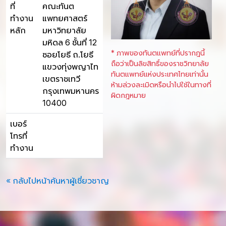
ที่
คณะทันต
ทำงาน
แพทยศาสตร์
หลัก
มหาวิทยาลัย
มหิดล 6 ชั้นที่ 12
* ภาพของทันตแพทย์ที่ปรากฎนี้
ซอยโยธี ถ.โยธี
ถือว่าเป็นลิขสิทธิ์ของราชวิทยาลัย
แขวงทุ่งพญาไท
ทันตแพทย์แห่งประเทศไทยเท่านั้น
เขตราชเทวี
ห้ามล่วงละเมิดหรือนำไปใช้ในทางที่
กรุงเทพมหานคร
ผิดกฎหมาย
10400
เบอร์
โทรที่
ทำงาน
« กลับไปหน้าค้นหาผู้เชี่ยวชาญ