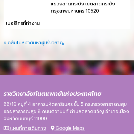
แขวงลาดกระบัง เขตลาดกระบัง
กรุงเทพมหานคร 10520
เบอร์โทรที่ทำงาน
« กลับไปหน้าค้นหาผู้เชี่ยวชาญ
ราชวิทยาลัยทันตแพทย์แห่งประเทศไทย
88/19 หมู่ที่ 4
อาคารมหิตลาธิเบศร
ชั้น 5
กระทรวงสาธารณสุข
ซอยสาธารณสุข 8
ถนนติวานนท์
ตำบลตลาดขวัญ
อำเภอเมือง
จังหวัดนนทบุรี
11000
แผนที่การเดินทาง
Google Maps