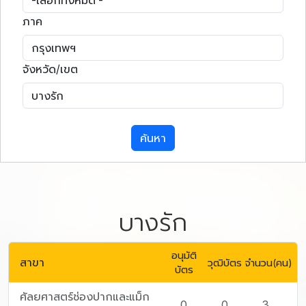
ภาค
จังหวัด/เขต
ค้นหา
บางรัก
อนุมัติ
สาขา
วุฒิบัตร
จำนวน(คน)
บัตร
ศัลยศาสตร์ช่องปากและแม็ก
0
0
3