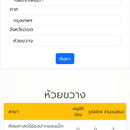
ภาค
จังหวัด/เขต
ค้นหา
ห้วยขวาง
อนุมัติ
สาขา
วุฒิบัตร
จำนวน(คน)
บัตร
ศัลยศาสตร์ช่องปากและแม็ก
0
0
2