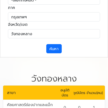
ภาค
จังหวัด/เขต
ค้นหา
วังทองหลาง
อนุมัติ
สาขา
วุฒิบัตร
จำนวน(คน)
บัตร
ศัลยศาสตร์ช่องปากและแม็ก
0
0
1