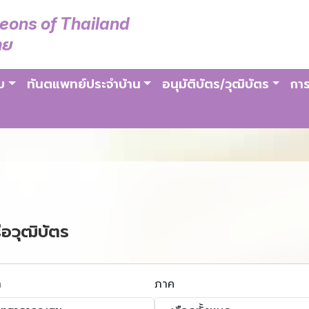
geons of Thailand
ทย
บ
ทันตแพทย์ประจำบ้าน
อนุมัติบัตร/วุฒิบัตร
การ
ือวุฒิบัตร
า
ภาค