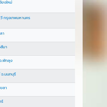
ชียงใหม่
ี กรุงเทพมหานคร
ขลา
ชสีมา
.พัทลุง
จ.นนทบุรี
งขลา
ร์