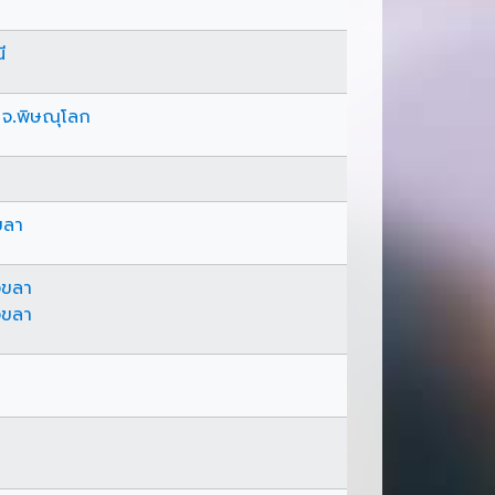
ี
 จ.พิษณุโลก
ขลา
งขลา
งขลา