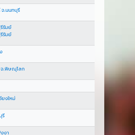
จ.นนทบุรี
รีรัมย์
รีรัมย์
ัง
 จ.พิษณุโลก
ชียงใหม่
ุรี
พังงา