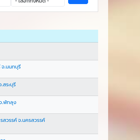
จ.นนทบุรี
.สระบุรี
.พัทลุง
รสวรรค์ จ.นครสวรรค์