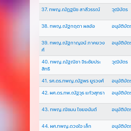
37. ทพญ.ณัฏฐนิช สาลีวรรณ์
วุฒิบัตร
38. ทพญ.ณัฐกฤตา ผลอ้อ
อนุมัติบัต
39. ทพญ.ณัฐกาญจน์ ภาคยวง
อนุมัติบัต
ศ์
40. ทพญ.ณัฐณิชา จิระชัยประ
วุฒิบัตร
สิทธิ
41. รศ.ดร.ทพญ.ณัฐพร ยูรวงศ์
อนุมัติบัต
42. ผศ.ดร.ทพ.ณัฐวุธ แก้วสุทธา
อนุมัติบัต
43. ทพญ.ณิชมน ไชยอนันต์
อนุมัติบัต
44. ผศ.ทพญ.ดวงใจ เล็ก
อนุมัติบัต