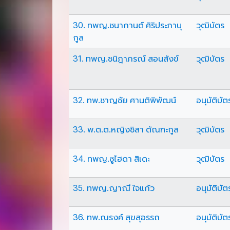
30. ทพญ.ชนากานต์ ศิริประภานุ
วุฒิบัตร
กูล
31. ทพญ.ชนิฎาภรณ์ สอนสังข์
วุฒิบัตร
32. ทพ.ชาญชัย ศานติพิพัฒน์
อนุมัติบัต
33. พ.ต.ต.หญิงชิสา ตัณฑะกูล
วุฒิบัตร
34. ทพญ.ซูไฮดา สิเดะ
วุฒิบัตร
35. ทพญ.ญาณี ใจแก้ว
อนุมัติบัต
36. ทพ.ณรงค์ สุขสุอรรถ
อนุมัติบัต