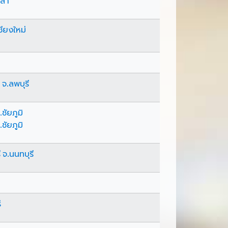
ขลา
ชียงใหม่
จ.ลพบุรี
ชัยภูมิ
ชัยภูมิ
จ.นนทบุรี
่