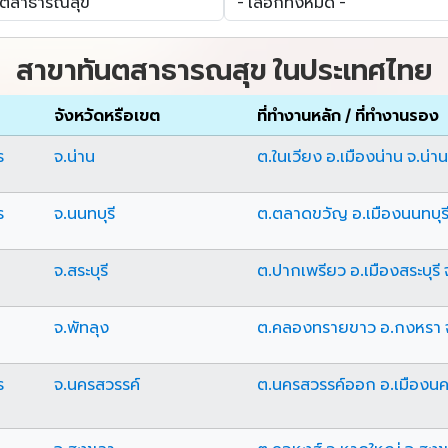
สาขาทันตสาธารณสุข ในประเทศไทย
จังหวัดหรือเขต
ที่ทำงานหลัก / ที่ทำงานรอง
ร
จ.น่าน
ต.ในเวียง อ.เมืองน่าน จ.น่าน
ร
จ.นนทบุรี
ต.ตลาดขวัญ อ.เมืองนนทบุรี 
จ.สระบุรี
ต.ปากเพรียว อ.เมืองสระบุรี จ
จ.พัทลุง
ต.คลองทรายขาว อ.กงหรา จ
ร
จ.นครสวรรค์
ต.นครสวรรค์ออก อ.เมืองนค