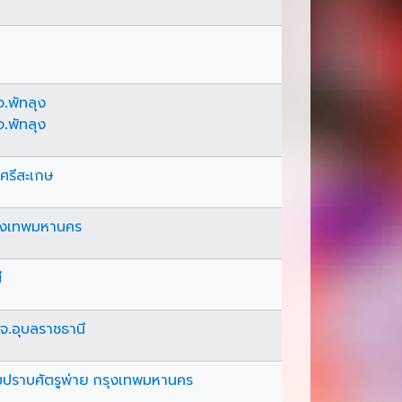
จ.พัทลุง
จ.พัทลุง
.ศรีสะเกษ
รุงเทพมหานคร
ี
จ.อุบลราชธานี
ราบศัตรูพ่าย กรุงเทพมหานคร