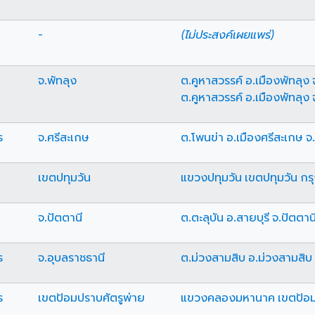
-
(ไม่ประสงค์เผยแพร่)
จ.พัทลุง
ต.คูหาสวรรค์ อ.เมืองพัทลุง 
ต.คูหาสวรรค์ อ.เมืองพัทลุง 
ร
จ.ศรีสะเกษ
ต.โพนข่า อ.เมืองศรีสะเกษ จ
เขตปทุมวัน
แขวงปทุมวัน เขตปทุมวัน ก
จ.ปัตตานี
ต.ตะลุบัน อ.สายบุรี จ.ปัตตาน
ร
จ.อุบลราชธานี
ต.ม่วงสามสิบ อ.ม่วงสามสิบ 
ร
เขตป้อมปราบศัตรูพ่าย
แขวงคลองมหานาค เขตป้อมป