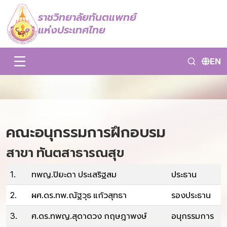
ราชวิทยาลัยทันตแพทย์
แห่งประเทศไทย
EN
คณะอนุกรรมการฝึกอบรม
สาขา ทันตสาธารณสุข
1.
ทพญ.ปิยะดา ประเสริฐสม
ประธาน
2.
ผศ.ดร.ทพ.ณัฐวุธ แก้วสุทธา
รองประธาน
3.
ศ.ดร.ทพญ.สุดาดวง กฤษฎาพงษ์
อนุกรรมการ